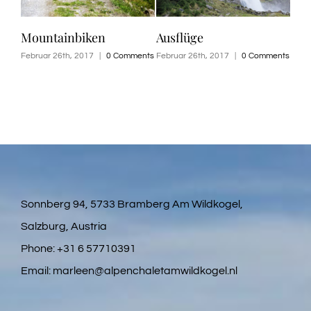
Mountainbiken
Ausflüge
Februar 26th, 2017
|
0 Comments
Februar 26th, 2017
|
0 Comments
Sonnberg 94, 5733 Bramberg Am Wildkogel,
Salzburg, Austria
Phone:
+31 6 57710391
Email:
marleen@alpenchaletamwildkogel.nl