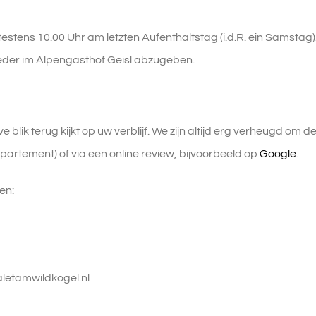
stens 10.00 Uhr am letzten Aufenthaltstag (i.d.R. ein Samstag)
wieder im Alpengasthof Geisl abzugeben.
 blik terug kijkt op uw verblijf. We zijn altijd erg verheugd om 
partement) of via een online review, bijvoorbeeld op
Google
.
en:
1
etamwildkogel.nl