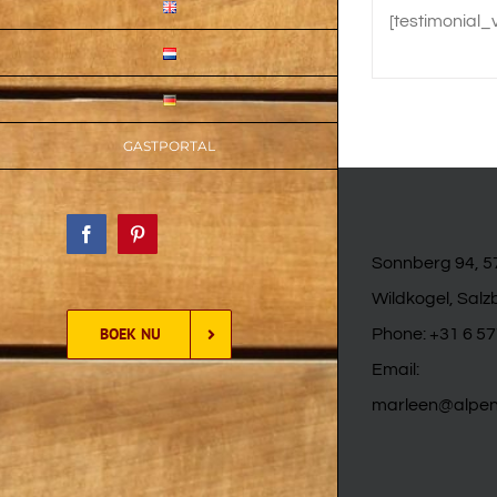
[testimonial_
GASTPORTAL
Facebook
Pinterest
Sonnberg 94, 
Wildkogel, Salz
BOEK NU
Phone:
+31 6 5
Email:
marleen@alpenc