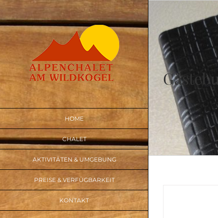
Skip
to
content
Gästeb
HOME
CHALET
AKTIVITÄTEN & UMGEBUNG
PREISE & VERFÜGBARKEIT
KONTAKT