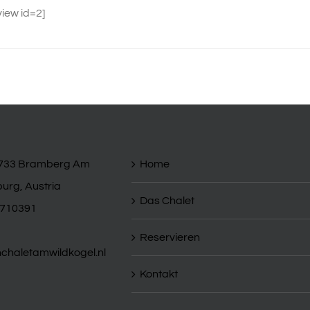
view id=2]
5733 Bramberg Am
Home
burg, Austria
Das Chalet
7710391
Reservieren
haletamwildkogel.nl
Kontakt