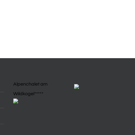
Alpenchalet am
Wildkogel*****