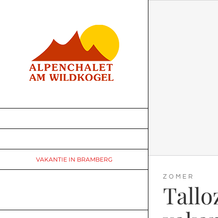
Ga
naar
inhoud
HOME
CHALET
VAKANTIE IN BRAMBERG
ZOMER
PRIJZEN &
Tallo
BESCHIKBAARHEID