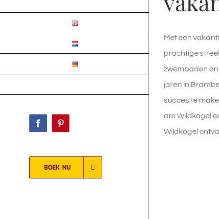
vakan
CONTACT
Met een vakantie
prachtige stree
zwembaden en at
jaren in Brambe
GASTENPORTAAL
succes te maken
am Wildkogel ee
Facebook
Pinterest
Wildkogel ontvan
BOEK NU