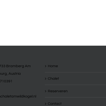
mer
5733 Bramberg Am
Home
burg, Austria
Chalet
7710391
Reserveren
haletamwildkogel.nl
Contact