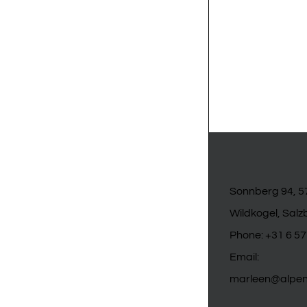
Uitstapjes
Activiteiten Zo
Sonnberg 94, 
Wildkogel, Salz
Phone:
+31 6 5
Email:
marleen@alpenc