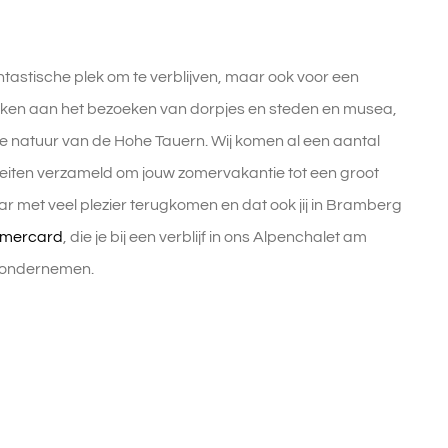
antastische plek om te verblijven, maar ook voor een
 denken aan het bezoeken van dorpjes en steden en musea,
 natuur van de Hohe Tauern. Wij komen al een aantal
teiten verzameld om jouw zomervakantie tot een groot
r met veel plezier terugkomen en dat ook jij in Bramberg
mmercard
, die je bij een verblijf in ons Alpenchalet am
te ondernemen.