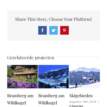
Share This Story, Choose Your Platform!
Facebook
Twitter
Pinterest
Gerelateerde projecten
Bramberg am
Bramberg am
Skigebieden
Nat
Wildkogel
Wildkogel
So
augustus 16th, 2016
|
0 Reacties